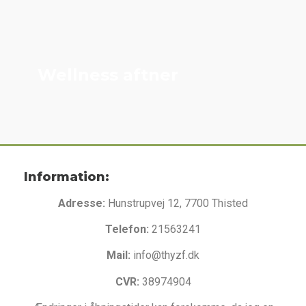
Wellness aftner
Information:
Adresse:
Hunstrupvej 12, 7700 Thisted
Telefon:
21563241
Mail:
info@thyzf.dk
CVR:
38974904