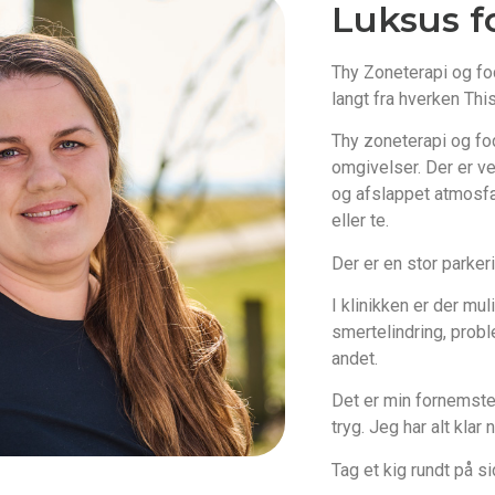
Luksus f
Thy Zoneterapi og fod
langt fra hverken Thi
Thy zoneterapi og fodp
omgivelser. Der er ve
og afslappet atmosfær
eller te.
Der er en stor parker
I klinikken er der mu
smertelindring, prob
andet.
Det er min fornemste 
tryg. Jeg har alt kla
Tag et kig rundt på s