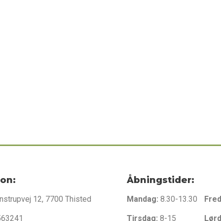
Fodpleje
ion:
Åbningstider:
nstrupvej 12, 7700 Thisted
Mandag:
8.30-13.30
Fre
563241
Tirsdag:
8-15
Lør