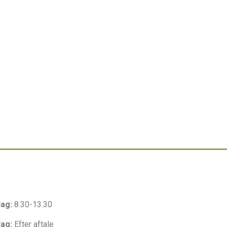
Laserbehandling
dag:
8.30-13.30
dag:
Efter aftale