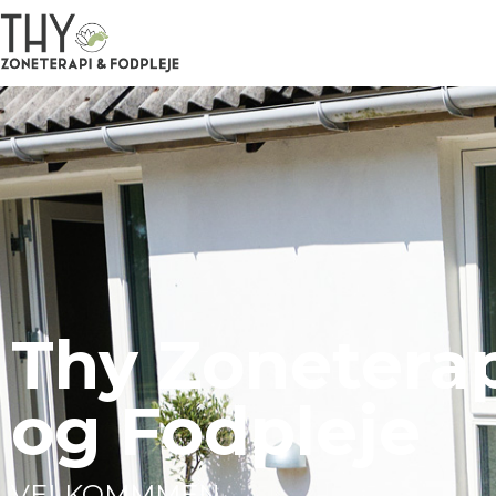
Thy Zonetera
og Fodpleje
VELKOMMMEN