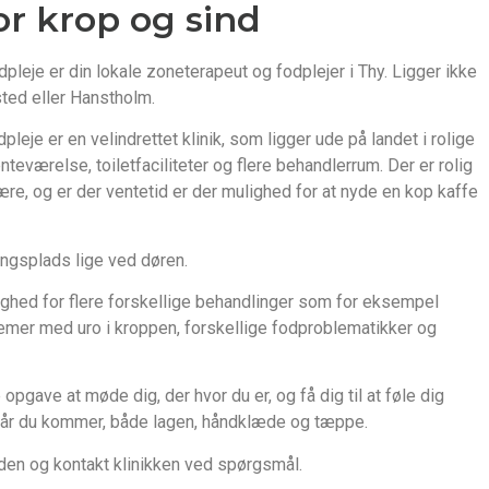
or krop og sind
pleje er din lokale zoneterapeut og fodplejer i Thy. Ligger ikke
sted eller Hanstholm.
leje er en velindrettet klinik, som ligger ude på landet i rolige
nteværelse, toiletfaciliteter og flere behandlerrum. Der er rolig
e, og er der ventetid er der mulighed for at nyde en kop kaffe
ingsplads lige ved døren.
lighed for flere forskellige behandlinger som for eksempel
lemer med uro i kroppen, forskellige fodproblematikker og
opgave at møde dig, der hvor du er, og få dig til at føle dig
r når du kommer, både lagen, håndklæde og tæppe.
iden og kontakt klinikken ved spørgsmål.