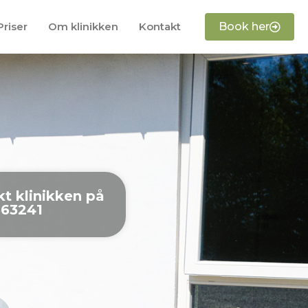
Priser
Om klinikken
Kontakt
Book her
t klinikken på
1563241