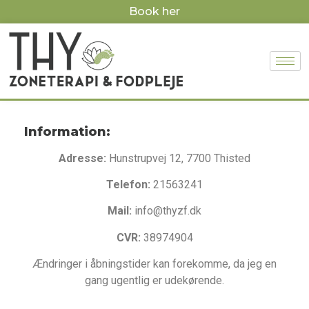
Book her
Information:
Adresse:
Hunstrupvej 12, 7700 Thisted
Telefon:
21563241
Mail:
info@thyzf.dk
CVR:
38974904
Ændringer i åbningstider kan forekomme, da jeg en
gang ugentlig er udekørende.